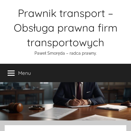
Przejdź
Prawnik transport –
do
treści
Obsługa prawna firm
transportowych
Paweł Smoręda – radca prawny.
Menu