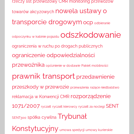
rzeczy
list przewozowy CMR
monitoring przewozów
nowela ustawy o
towarów akcyzowych
transporcie drogowym
ocp
odbieranie
odszkodowanie
odpoczynku w kabinie pojazdu
ograniczenia w ruchu po drogach publicznych
ograniczenie odpowiedzialności
przewoźnika
opóznienie w dostawie
Pakiet mobilności
prawnik transport
przedawnienie
przeszkody w przewozie
przeważenia
rażące niedbalstwo
rozporządzenie
reklamacja w Konwencji CMR
1071/2007
SENT
ryczałt
ryczałt kierowcy
ryczałt za noclegi
Trybunał
spółka cywilna
SENT300
Konstytucyjny
umowa spedycji
umowy kurierskie