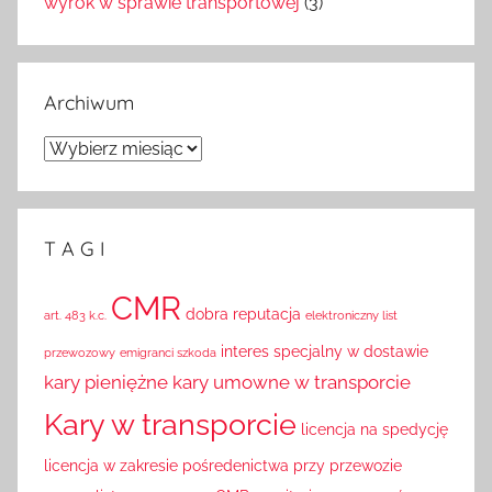
wyrok w sprawie transportowej
(3)
Archiwum
Archiwum
T A G I
CMR
dobra reputacja
art. 483 k.c.
elektroniczny list
interes specjalny w dostawie
przewozowy
emigranci szkoda
kary pieniężne
kary umowne w transporcie
Kary w transporcie
licencja na spedycję
licencja w zakresie pośredenictwa przy przewozie