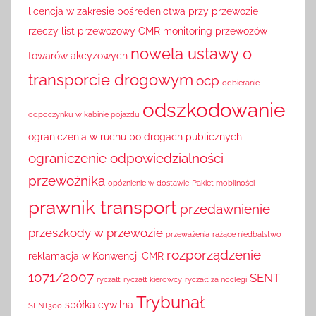
licencja w zakresie pośredenictwa przy przewozie
rzeczy
list przewozowy CMR
monitoring przewozów
nowela ustawy o
towarów akcyzowych
transporcie drogowym
ocp
odbieranie
odszkodowanie
odpoczynku w kabinie pojazdu
ograniczenia w ruchu po drogach publicznych
ograniczenie odpowiedzialności
przewoźnika
opóznienie w dostawie
Pakiet mobilności
prawnik transport
przedawnienie
przeszkody w przewozie
przeważenia
rażące niedbalstwo
rozporządzenie
reklamacja w Konwencji CMR
1071/2007
SENT
ryczałt
ryczałt kierowcy
ryczałt za noclegi
Trybunał
spółka cywilna
SENT300