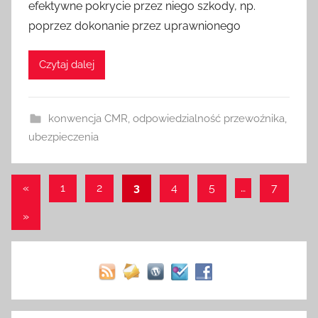
efektywne pokrycie przez niego szkody, np.
poprzez dokonanie przez uprawnionego
Czytaj dalej
konwencja CMR
,
odpowiedzialność przewoźnika
,
ubezpieczenia
Nawigacja
Poprzednie
«
1
2
3
4
5
…
7
wpisy
po
Następne
»
wpisach
wpisy