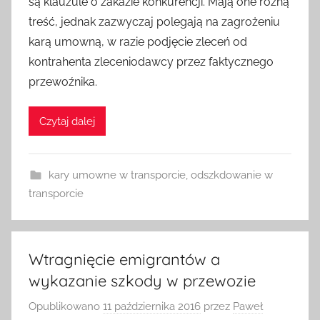
są klauzule o zakazie konkurencji. Mają one różną
treść, jednak zazwyczaj polegają na zagrożeniu
karą umowną, w razie podjęcie zleceń od
kontrahenta zleceniodawcy przez faktycznego
przewoźnika.
Czytaj dalej
kary umowne w transporcie
,
odszkdowanie w
transporcie
Wtragnięcie emigrantów a
wykazanie szkody w przewozie
Opublikowano
11 października 2016
przez
Paweł