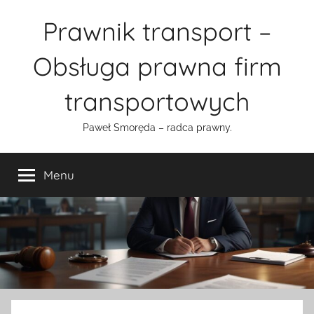
Przejdź
Prawnik transport –
do
treści
Obsługa prawna firm
transportowych
Paweł Smoręda – radca prawny.
Menu