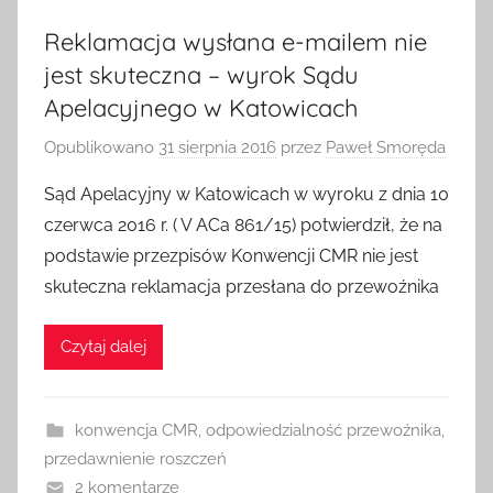
Reklamacja wysłana e-mailem nie
jest skuteczna – wyrok Sądu
Apelacyjnego w Katowicach
Opublikowano
31 sierpnia 2016
przez
Paweł Smoręda
Sąd Apelacyjny w Katowicach w wyroku z dnia 10
czerwca 2016 r. ( V ACa 861/15) potwierdził, że na
podstawie przezpisów Konwencji CMR nie jest
skuteczna reklamacja przesłana do przewoźnika
Czytaj dalej
konwencja CMR
,
odpowiedzialność przewoźnika
,
przedawnienie roszczeń
2 komentarze