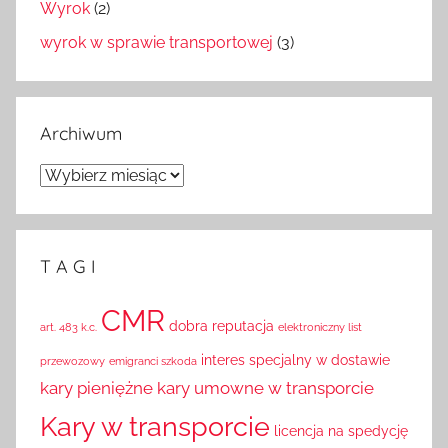
Wyrok
(2)
wyrok w sprawie transportowej
(3)
Archiwum
Archiwum
T A G I
CMR
dobra reputacja
art. 483 k.c.
elektroniczny list
interes specjalny w dostawie
przewozowy
emigranci szkoda
kary pieniężne
kary umowne w transporcie
Kary w transporcie
licencja na spedycję